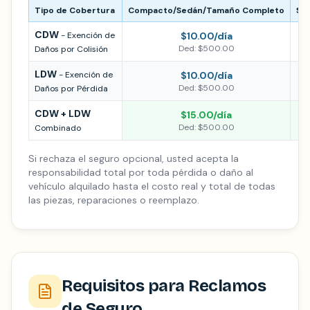
Tipo de Cobertura
Compacto/Sedán/Tamaño Completo
SU
CDW
-
Exención de
$10.00
/día
$2
Ded:
$500.00
De
Daños por Colisión
LDW
-
Exención de
$10.00
/día
$2
Ded:
$500.00
De
Daños por Pérdida
CDW + LDW
$15.00
/día
$3
Ded:
$500.00
De
Combinado
Si rechaza el seguro opcional, usted acepta la
responsabilidad total por toda pérdida o daño al
vehículo alquilado hasta el costo real y total de todas
las piezas, reparaciones o reemplazo.
Requisitos para Reclamos
de Seguro