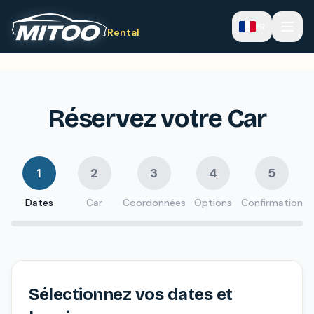
FR
Rental
Réservez votre Car
1
2
3
4
5
Dates
Car
Coordonnées
Options
Confirmation
Sélectionnez vos dates et