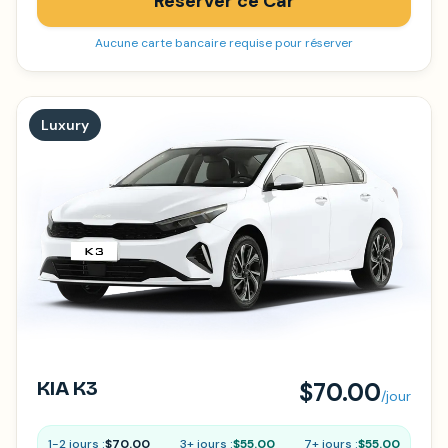
Réserver ce Car
Aucune carte bancaire requise pour réserver
Luxury
KIA K3
$70.00
/jour
1-2 jours :
$70.00
3+ jours :
$55.00
7+ jours :
$55.00