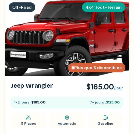
Off-Road
4x4 Tout-Terrain
Plus que 3 disponibles
Jeep Wrangler
$165.00
/jour
1-2 jours :
$165.00
7+ jours :
$125.00
5 Places
Automatic
Gasoline