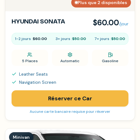
Plus que 2 disponibles
HYUNDAI SONATA
$60.00
/jour
1-2 jours :
$60.00
3+ jours :
$50.00
7+ jours :
$50.00
5 Places
Automatic
Gasoline
Leather Seats
Navigation Screen
Réserver ce Car
Aucune carte bancaire requise pour réserver
Minivan