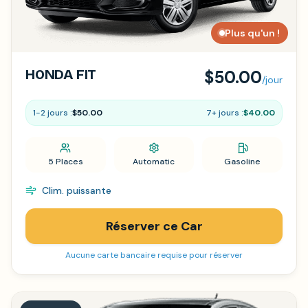
Plus qu'un !
HONDA FIT
$50.00
/jour
1-2 jours :
$50.00
7+ jours :
$40.00
5 Places
Automatic
Gasoline
Clim. puissante
Réserver ce Car
Aucune carte bancaire requise pour réserver