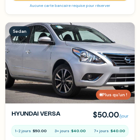
Aucune carte bancaire requise pour réserver
Sedan
Plus qu'un !
HYUNDAI VERSA
$50.00
/jour
1-2 jours :
$50.00
3+ jours :
$40.00
7+ jours :
$40.00