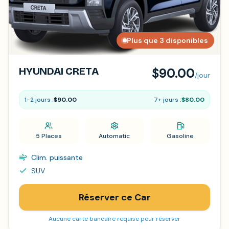
Plus que 3 disponibles
HYUNDAI CRETA
$90.00
/jour
1-2 jours :
$90.00
7+ jours :
$80.00
5 Places
Automatic
Gasoline
Clim. puissante
SUV
Réserver ce Car
Aucune carte bancaire requise pour réserver